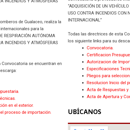
A INCENDIOS Y ATMÓSFERAS
“ADQUISICIÓN DE UN VEHÍCUL
USO CONTRA INCENDIOS CON 
INTERNACIONAL”
Bomberos de Gualaceo, realiza la
internacionales para la
Todas las directrices de esta C
 DE RESPIRACIÓN AUTÓNOMA
los siguiente links para su desca
A INCENDIOS Y ATMÓSFERAS
Convocatoria.
Certificacion Presupue
Autorizacion de Impor
ta Convocatoria se encuentran en
Especificaciones Tecn
descarga:
Pliegos para seleccion 
Resolucion Inicio del 
Acta de Respuestas y 
upuestaria.
Acta de Apertura y Con
écnicas.
ión en el exterior.
UBÍCANOS
del proceso de importación.