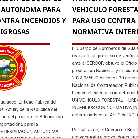
N AUTÓNOMA PARA
VEHÍCULO FORESTA
NTRA INCENDIOS Y
PARA USO CONTRA
LIGROSAS
NORMATIVA INTER
El Cuerpo de Bomberos de Guala
realizado un proceso de verific
ante el SERCOP, obtuvo el Ofic
producción Nacional, y mediant
2022-0650-O de fecha 20 de may
Nacional de Contratación Publica,
bien en el exterior, concretame
UN VEHÍCULO FORESTAL – UR
alaceo, Entidad Pública del
INCENDIOS CON NORMATIVA INT
el Azuay de la República del
determinado en el Art. 3 del RG
zando el proceso de Adquisición
mportación), para la
Por tal razón, el Cuerpo de Bomb
 DE RESPIRACIÓN AUTÓNOMA
convocatoria a proveedores inte