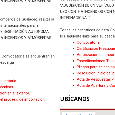
A INCENDIOS Y ATMÓSFERAS
“ADQUISICIÓN DE UN VEHÍCUL
USO CONTRA INCENDIOS CON 
INTERNACIONAL”
Bomberos de Gualaceo, realiza la
internacionales para la
Todas las directrices de esta C
 DE RESPIRACIÓN AUTÓNOMA
los siguiente links para su desca
A INCENDIOS Y ATMÓSFERAS
Convocatoria.
Certificacion Presupue
Autorizacion de Impor
ta Convocatoria se encuentran en
Especificaciones Tecn
descarga:
Pliegos para seleccion 
Resolucion Inicio del 
Acta de Respuestas y 
upuestaria.
Acta de Apertura y Con
écnicas.
ión en el exterior.
UBÍCANOS
del proceso de importación.