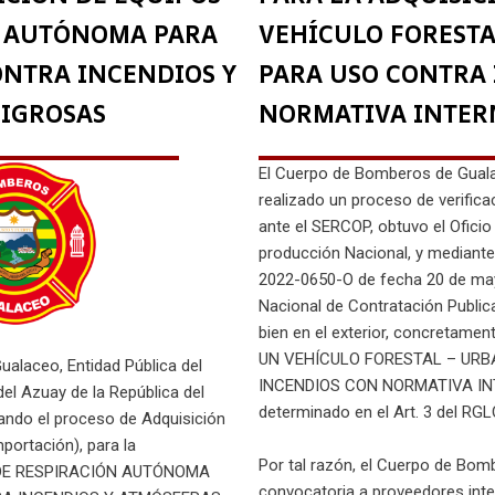
N AUTÓNOMA PARA
VEHÍCULO FORESTA
NTRA INCENDIOS Y
PARA USO CONTRA
LIGROSAS
NORMATIVA INTER
El Cuerpo de Bomberos de Guala
realizado un proceso de verific
ante el SERCOP, obtuvo el Ofic
producción Nacional, y mediant
2022-0650-O de fecha 20 de may
Nacional de Contratación Publica,
bien en el exterior, concretame
UN VEHÍCULO FORESTAL – UR
alaceo, Entidad Pública del
INCENDIOS CON NORMATIVA INT
el Azuay de la República del
determinado en el Art. 3 del RG
zando el proceso de Adquisición
mportación), para la
Por tal razón, el Cuerpo de Bomb
 DE RESPIRACIÓN AUTÓNOMA
convocatoria a proveedores inte