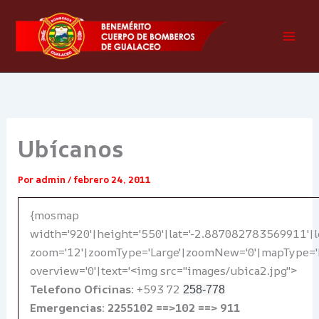
Ir
al
contenido
Ubícanos
Por
admin
/
febrero 24, 2011
{mosmap
width='920'|height='550'|lat='-2.887082783569911'|
zoom='12'|zoomType='Large'|zoomNew='0'|mapType='
overview='0'|text='<img src="images/ubica2.jpg">
Telefono
Oficinas
: +593 72
258-778
Emergencias: 2255102 ==>102 ==> 911