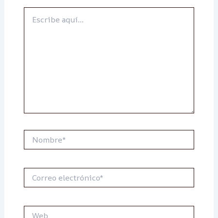
Escribe
aquí...
Nombre*
Correo
electrónico*
Web